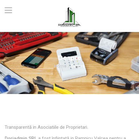
Despre
Home
/
Despre
Transparentă in Asociatiile de Proprietari.
Doriadmin SRL
a fost înființată in Ramnicu Valcea pentru a