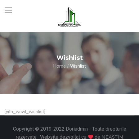
Wishlist
Home
/
Wishlist
[yith_wcwl_wishlist]
Copyright © 2019-2022 Doriadmin - Toate drepturile
rezervate. Website dezvoltat cu
de
NEASTIN